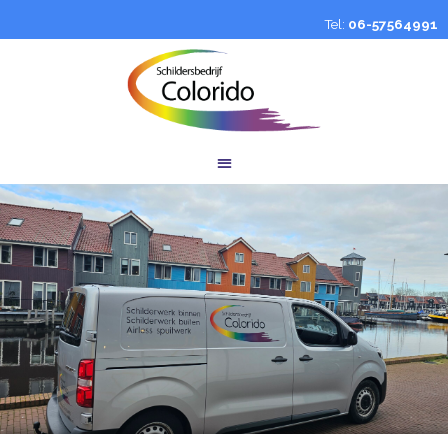
Tel:
06-57564991